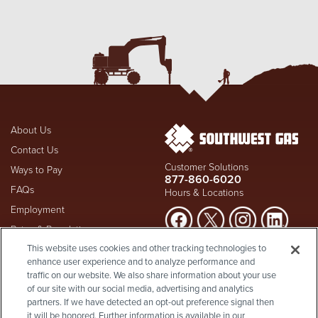
About Us
Contact Us
Customer Solutions
Ways to Pay
877-860-6020
FAQs
Hours & Locations
Employment
Rates & Regulation
Suspect a natural gas leak? Call
This website uses cookies and other tracking technologies to
Investors
911
and Southwest Gas
enhance user experience and to analyze performance and
Shareholder Info
877-860-
immediately at
traffic on our website. We also share information about your use
6020
, whether you're a
of our site with our social media, advertising and analytics
Supplier Diversity
customer or not.
partners. If we have detected an opt-out preference signal then
Privacy Policy
it will be honored. Further information is available in our