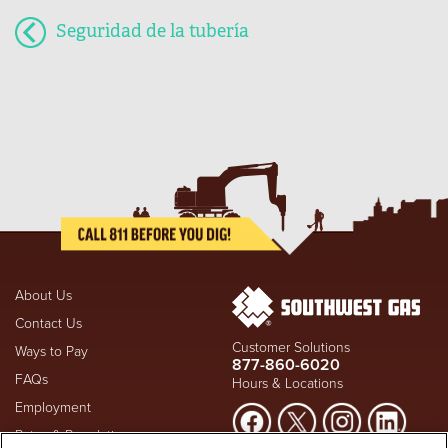
Seguridad de la tubería
About Us
Contact Us
Customer Solutions
Ways to Pay
877-860-6020
FAQs
Hours & Locations
Employment
Rates & Regulation